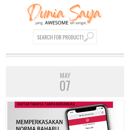
MAY
07