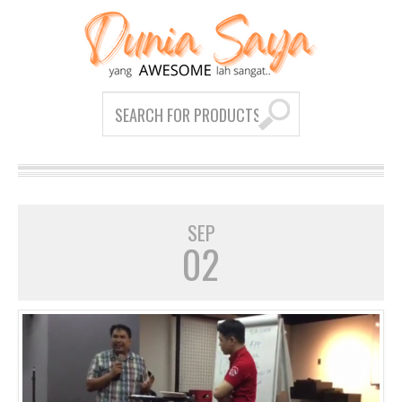
SEP
02