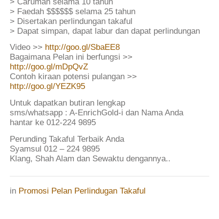
> Caruman selama 10 tahun
> Faedah $$$$$$ selama 25 tahun
> Disertakan perlindungan takaful
> Dapat simpan, dapat labur dan dapat perlindungan
Video >>
http://goo.gl/SbaEE8
Bagaimana Pelan ini berfungsi >>
http://goo.gl/mDpQvZ
Contoh kiraan potensi pulangan >>
http://goo.gl/YEZK95
Untuk dapatkan butiran lengkap
sms/whatsapp : A-EnrichGold-i dan Nama Anda
hantar ke 012-224 9895
Perunding Takaful Terbaik Anda
Syamsul 012 – 224 9895
Klang, Shah Alam dan Sewaktu dengannya..
in
Promosi Pelan Perlindugan Takaful