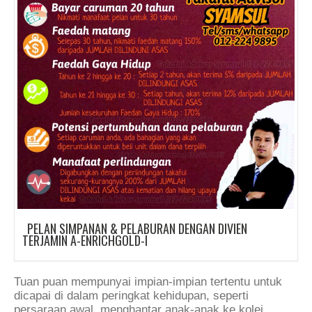
PELAN SIMPANAN & PELABURAN DENGAN DIVIEN
TERJAMIN A-ENRICHGOLD-I
Tuan puan mempunyai impian-impian tertentu untuk
dicapai di dalam peringkat kehidupan, seperti
persaraan awal, menghantar anak-anak ke kolej,