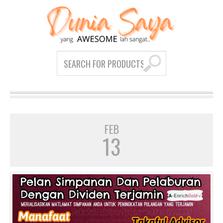
FEB
13