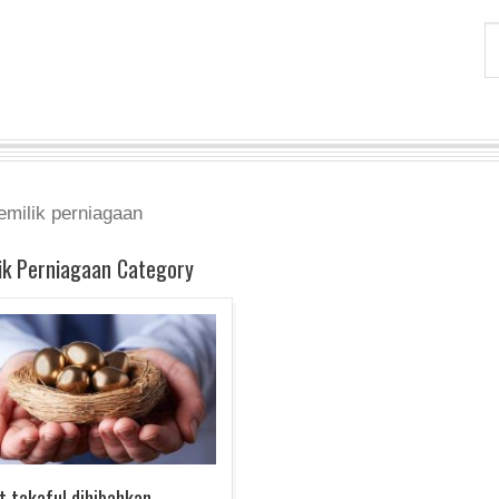
emilik perniagaan
ik Perniagaan Category
 takaful dihibahkan