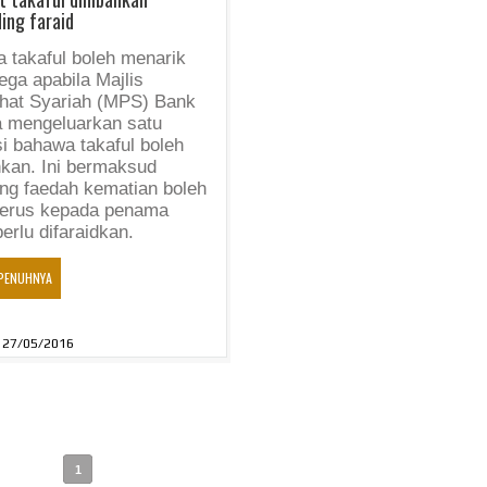
ing faraid
a takaful boleh menarik
ega apabila Majlis
hat Syariah (MPS) Bank
 mengeluarkan satu
si bahawa takaful boleh
hkan. Ini bermaksud
ng faedah kematian boleh
 terus kepada penama
erlu difaraidkan.
PENUHNYA
27/05/2016
1