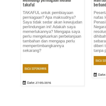
takaful
berband
TAKAFUL untuk pembiayaan
Pesert
perniagaan? Apa maksudnya?
nafas l
Saya tidak sedar akan kewujudan
Penasi
perlindungan ini! Adakah saya
Negara
memerlukannya? Mengapa saya
resolu
perlu mengeluarkan perbelanjaan
dihiba
tambahan dan mengapa perlu
sebara
mempertimbangkannya
diberi
sekarang?
tanpa p
BACA SE
BACA SEPENUHNYA
Date:
Date:
27/05/2016