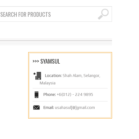
>>> SYAMSUL
Location:
Shah Alam, Selangor,
Malaysia
Phone:
+6(012) - 224 9895
Email:
usahasul[@]gmail.com