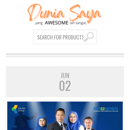
JUN
02