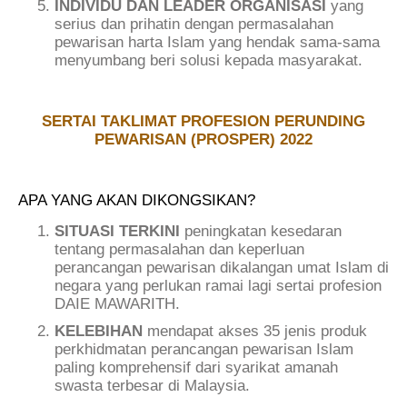
INDIVIDU DAN LEADER ORGANISASI
yang
serius dan prihatin dengan permasalahan
pewarisan harta Islam yang hendak sama-sama
menyumbang beri solusi kepada masyarakat.
.
SERTAI TAKLIMAT PROFESION PERUNDING
PEWARISAN (PROSPER) 2022
.
APA YANG AKAN DIKONGSIKAN?
SITUASI TERKINI
peningkatan kesedaran
tentang permasalahan dan keperluan
perancangan pewarisan dikalangan umat Islam di
negara yang perlukan ramai lagi sertai profesion
DAIE MAWARITH.
KELEBIHAN
mendapat akses 35 jenis produk
perkhidmatan perancangan pewarisan Islam
paling komprehensif dari syarikat amanah
swasta terbesar di Malaysia.