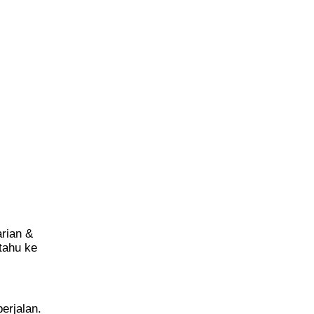
arian &
 tahu ke
erjalan.