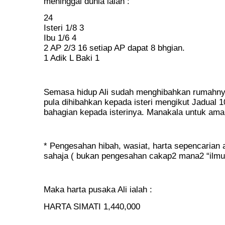
meninggal dunia ialah :
24
Isteri 1/8 3
Ibu 1/6 4
2 AP 2/3 16 setiap AP dapat 8 bhgian.
1 Adik L Baki 1
Semasa hidup Ali sudah menghibahkan rumahnya
pula dihibahkan kepada isteri mengikut Jadual 1
bahagian kepada isterinya. Manakala untuk amal
* Pengesahan hibah, wasiat, harta sepencarian
sahaja ( bukan pengesahan cakap2 mana2 “ilm
Maka harta pusaka Ali ialah :
HARTA SIMATI 1,440,000