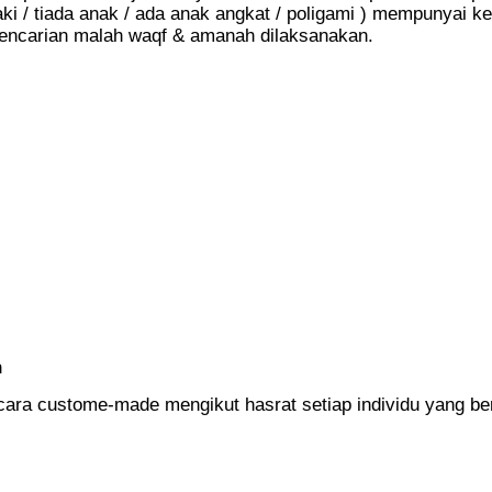
aki / tiada anak / ada anak angkat / poligami ) mempunyai k
epencarian malah waqf & amanah dilaksanakan.
n
ra custome-made mengikut hasrat setiap individu yang be