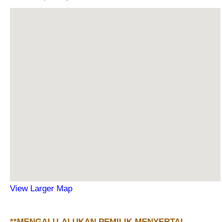
View Larger Map
**MENGALU-ALUKAN PEMILIK MENYERTAI