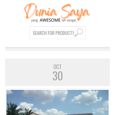
OCT
30