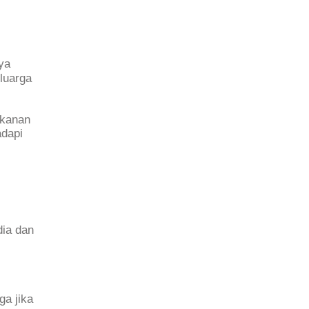
ya
luarga
akanan
adapi
dia dan
ga jika