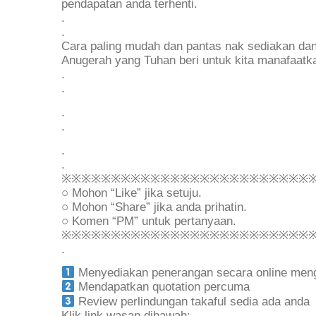
pendapatan anda terhenti.
.
.
Cara paling mudah dan pantas nak sediakan da
Anugerah yang Tuhan beri untuk kita manafaatka
.
.
.
.
.
.
※※※※※※※※※※※※※※※※※※※※※※※※※
○ Mohon “Like” jika setuju.
○ Mohon “Share” jika anda prihatin.
○ Komen “PM” untuk pertanyaan.
※※※※※※※※※※※※※※※※※※※※※※※※※
.
Menyediakan penerangan secara online meng
Mendapatkan quotation percuma
Review perlindungan takaful sedia ada anda
Klik link wasap dibawah: