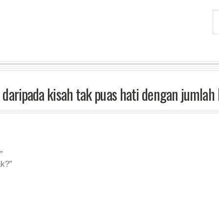
 daripada kisah tak puas hati dengan juml
”
k?”