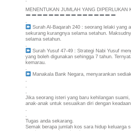
MENENTUKAN JUMLAH YANG DIPERLUKAN K
.
Surah Al-Baqarah 240 : seorang lelaki yang 
sekurang kurangnya selama setahun. Maksudnya s
selama setahun.
.
Surah Yusuf 47-49 : Strategi Nabi Yusuf m
yang boleh digunakan sehingga 7 tahun. Ternya
kemarau.
.
Manakala Bank Negara, menyarankan sediaka
.
.
.
Jika seorang isteri yang baru kehilangan suam
anak-anak untuk sesuaikan diri dengan keadaa
.
.
Tugas anda sekarang.
Semak berapa jumlah kos sara hidup keluarga s