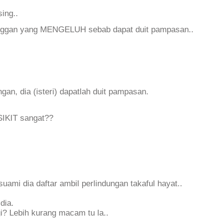
ing..
langgan yang MENGELUH sebab dapat duit pampasan..
an, dia (isteri) dapatlah duit pampasan.
 SIKIT sangat??
uami dia daftar ambil perlindungan takaful hayat..
dia.
i? Lebih kurang macam tu la..