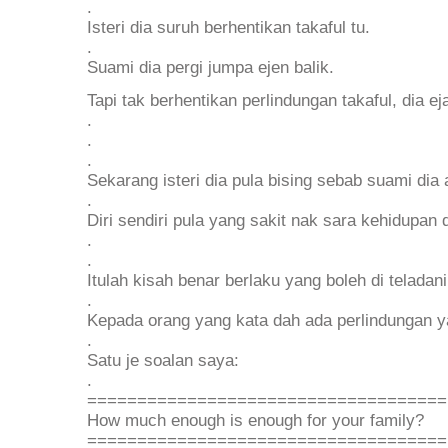
.
Isteri dia suruh berhentikan takaful tu.
.
Suami dia pergi jumpa ejen balik.
Tapi tak berhentikan perlindungan takaful, dia e
.
.
.
Sekarang isteri dia pula bising sebab suami di
.
Diri sendiri pula yang sakit nak sara kehidupa
.
.
Itulah kisah benar berlaku yang boleh di teladani
.
Kepada orang yang kata dah ada perlindungan 
.
Satu je soalan saya:
.
====================================
How much enough is enough for your family?
====================================