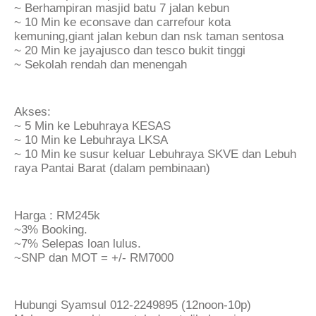
~ Berhampiran masjid batu 7 jalan kebun
~ 10 Min ke econsave dan carrefour kota
kemuning,giant jalan kebun dan nsk taman sentosa
~ 20 Min ke jayajusco dan tesco bukit tinggi
~ Sekolah rendah dan menengah
Akses:
~ 5 Min ke Lebuhraya KESAS
~ 10 Min ke Lebuhraya LKSA
~ 10 Min ke susur keluar Lebuhraya SKVE dan Lebuh
raya Pantai Barat (dalam pembinaan)
Harga : RM245k
~3% Booking.
~7% Selepas loan lulus.
~SNP dan MOT = +/- RM7000
Hubungi Syamsul 012-2249895 (12noon-10p)