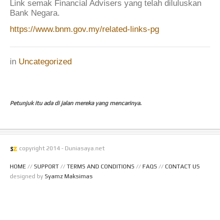
Link semak Financial Advisers yang telah diluluskan
Bank Negara.
https://www.bnm.gov.my/related-links-pg
in
Uncategorized
Petunjuk itu ada di jalan mereka yang mencarinya.
copyright 2014 - Duniasaya.net
HOME
//
SUPPORT
//
TERMS AND CONDITIONS
//
FAQS
//
CONTACT US
designed by
Syamz Maksimas