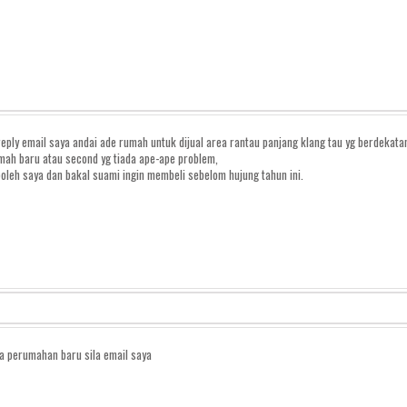
reply email saya andai ade rumah untuk dijual area rantau panjang klang tau yg berdekat
mah baru atau second yg tiada ape-ape problem,
boleh saya dan bakal suami ingin membeli sebelom hujung tahun ini.
da perumahan baru sila email saya