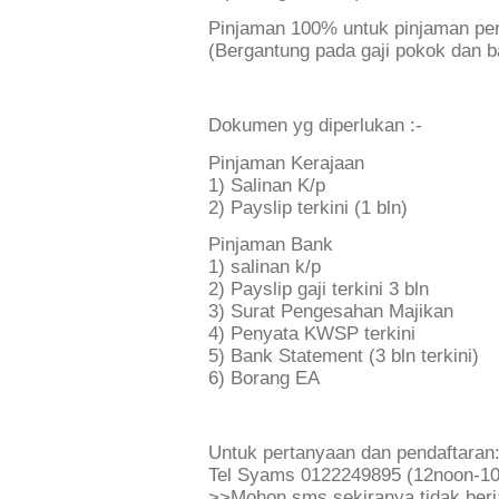
Pinjaman 100% untuk pinjaman pe
(Bergantung pada gaji pokok dan b
Dokumen yg diperlukan :-
Pinjaman Kerajaan
1) Salinan K/p
2) Payslip terkini (1 bln)
Pinjaman Bank
1) salinan k/p
2) Payslip gaji terkini 3 bln
3) Surat Pengesahan Majikan
4) Penyata KWSP terkini
5) Bank Statement (3 bln terkini)
6) Borang EA
Untuk pertanyaan dan pendaftaran
Tel Syams 0122249895 (12noon-1
>>Mohon sms sekiranya tidak ber