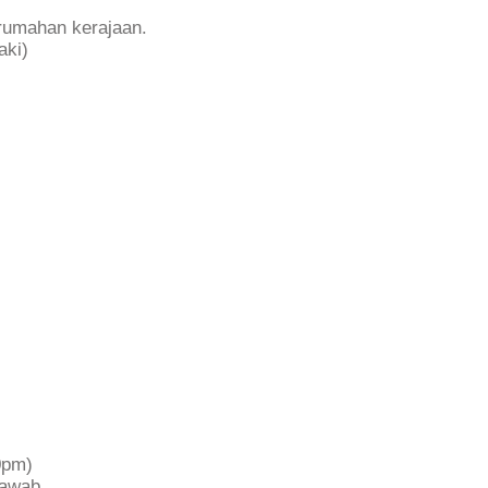
rumahan kerajaan.
aki)
:
0pm)
jawab