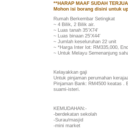
**HARAP MAAF SUDAH TERJUA
Mohon isi borang disini untuk up
Rumah Berkembar Setingkat
~ 4 Bilik, 2 Bilik air.
~ Luas tanah 35’X74′
~ Luas binaan 25’X44′
~ Jumlah keseluruhan 22 unit
~ *Harga Inter lot: RM335,000, En
~ Untuk Melayu Semenanjung saha
Kelayakkan gaji
Untuk pinjaman perumahan keraja
Pinjaman Bank: RM4500 keatas . B
suami-isteri.
KEMUDAHAN:-
-berdekatan sekolah
-Surau/masjid
-mini market