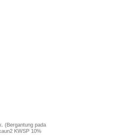
k. (Bergantung pada
 akaun2 KWSP 10%