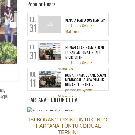
Popular Posts
JUL
KENAPA NAK URUS HARTA?
31
posted by
Syamz
Maksimas
JUL
RUMAH ATAS NAMA SUAMI
31
BUKAN AUTOMATIK JADI
MILIK ISTERI
posted by
Syamz
Maksimas
JUL
RUMAH NAMA SUAMI, SUAMI
11
MENINGGAL: SIAPA PEMILIK
RUMAH ITU NANTI?
ng,
posted by
Syamz
Juga
Maksimas
HARTANAH UNTUK DIJUAL
ISI BORANG DISINI UNTUK INFO
HARTANAH UNTUK DIJUAL
TERKINI