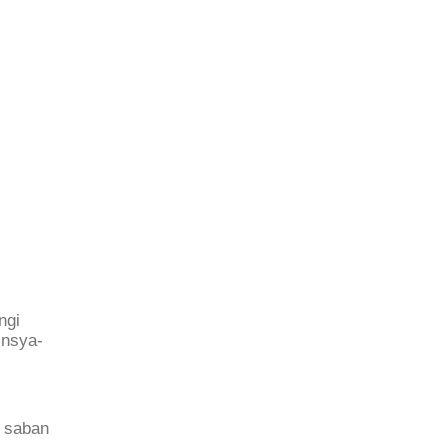
ngi
insya-
t saban