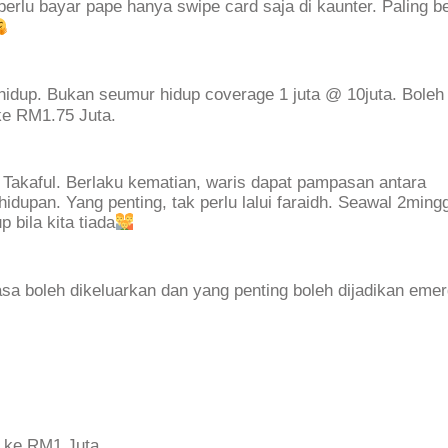
erlu bayar pape hanya swipe card saja di kaunter. Paling be
dup. Bukan seumur hidup coverage 1 juta @ 10juta. Boleh
ke RM1.75 Juta.
Takaful. Berlaku kematian, waris dapat pampasan antara
dupan. Yang penting, tak perlu lalui faraidh. Seawal 2ming
 bila kita tiada
asa boleh dikeluarkan dan yang penting boleh dijadikan eme
0 ke RM1 Juta.