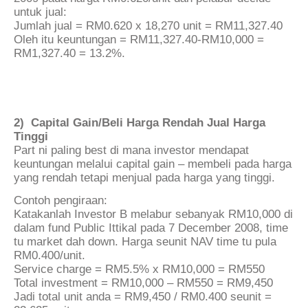
untuk jual:
Jumlah jual = RM0.620 x 18,270 unit = RM11,327.40
Oleh itu keuntungan = RM11,327.40-RM10,000 =
RM1,327.40 = 13.2%.
2) Capital Gain/Beli Harga Rendah Jual Harga
Tinggi
Part ni paling best di mana investor mendapat
keuntungan melalui capital gain – membeli pada harga
yang rendah tetapi menjual pada harga yang tinggi.
Contoh pengiraan:
Katakanlah Investor B melabur sebanyak RM10,000 di
dalam fund Public Ittikal pada 7 December 2008, time
tu market dah down. Harga seunit NAV time tu pula
RM0.400/unit.
Service charge = RM5.5% x RM10,000 = RM550
Total investment = RM10,000 – RM550 = RM9,450
Jadi total unit anda = RM9,450 / RM0.400 seunit =