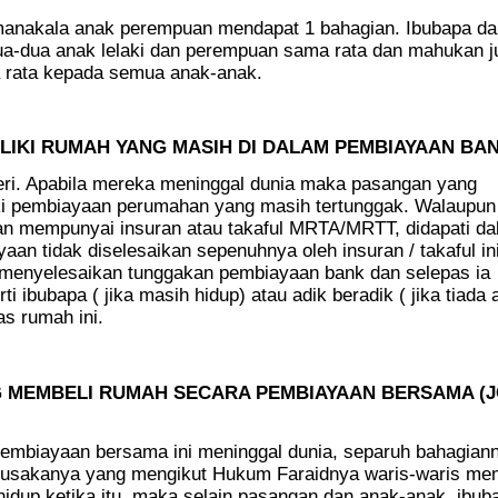
 manakala anak perempuan mendapat 1 bahagian. Ibubapa d
-dua anak lelaki dan perempuan sama rata dan mahukan j
 rata kepada semua anak-anak.
ILIKI RUMAH YANG MASIH DI DALAM PEMBIAYAAN BA
teri. Apabila mereka meninggal dunia maka pasangan yang
aki pembiayaan perumahan yang masih tertunggak. Walaupun
 mempunyai insuran atau takaful MRTA/MRTT, didapati da
an tidak diselesaikan sepenuhnya oleh insuran / takaful ini
 menyelesaikan tunggakan pembiayaan bank dan selepas ia
ti ibubapa ( jika masih hidup) atau adik beradik ( jika tiada
as rumah ini.
G MEMBELI RUMAH SECARA PEMBIAYAAN BERSAMA (J
pembiayaan bersama ini meninggal dunia, separuh bahagian
 pusakanya yang mengikut Hukum Faraidnya waris-waris me
idup ketika itu, maka selain pasangan dan anak-anak, ibu