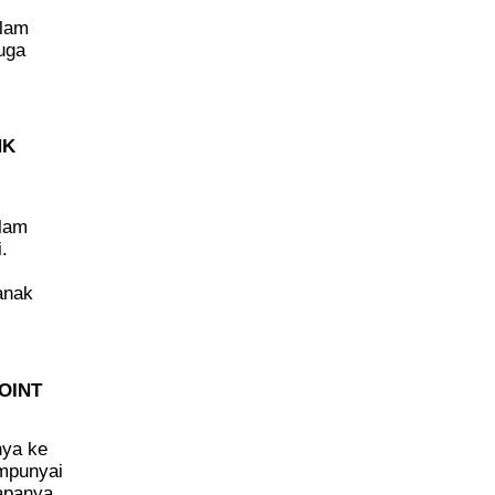
alam
uga
NK
lam
.
 anak
OINT
nya ke
mpunyai
bapanya