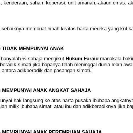
) , kenderaan, saham koperasi, unit amanah, akaun emas, a
 sebaiknya membuat hibah keatas harta mereka yang kritika
G TIDAK MEMPUNYAI ANAK
i hanyalah ¼ sahaja mengikut
Hukum Faraid
manakala baki
kberadik simati jika bapanya telah meninggal dunia lebih awal
i antara adikberadik dan pasangan simati.
G MEMPUNYAI ANAK ANGKAT SAHAJA
unyai hak langsung ke atas harta pusaka ibubapa angkatnya
h milik ibubapa simati atau ibu dan adikberadiknya jika ba
G MEMPUNYAI ANAK PEREMPUAN SAHAJA