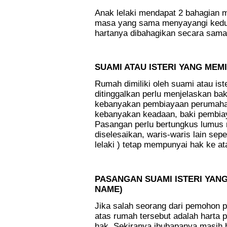
Anak lelaki mendapat 2 bahagian
masa yang sama menyayangi kedua
hartanya dibahagikan secara sama
.
SUAMI ATAU ISTERI YANG MEM
Rumah dimiliki oleh suami atau is
ditinggalkan perlu menjelaskan b
kebanyakan pembiayaan perumahan
kebanyakan keadaan, baki pembiaya
Pasangan perlu bertungkus lumus
diselesaikan, waris-waris lain seper
lelaki ) tetap mempunyai hak ke at
.
PASANGAN SUAMI ISTERI YAN
NAME)
Jika salah seorang dari pemohon 
atas rumah tersebut adalah harta
hak. Sekiranya ibubapanya masih h