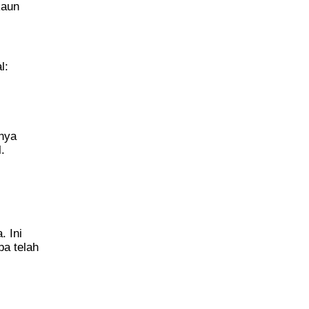
kaun
l:
nya
.
. Ini
pa telah