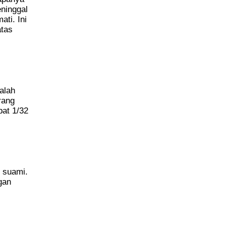
ninggal
ati. Ini
atas
alah
rang
pat 1/32
u suami.
gan