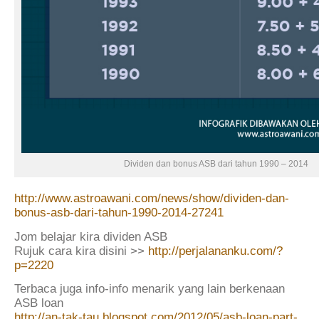
Dividen dan bonus ASB dari tahun 1990 – 2014
http://www.astroawani.com/news/show/dividen-dan-
bonus-asb-dari-tahun-1990-2014-27241
Jom belajar kira dividen ASB
Rujuk cara kira disini >>
http://perjalananku.com/?
p=2220
Terbaca juga info-info menarik yang lain berkenaan
ASB loan
http://an-tak-tau.blogspot.com/2012/05/asb-loan-part-