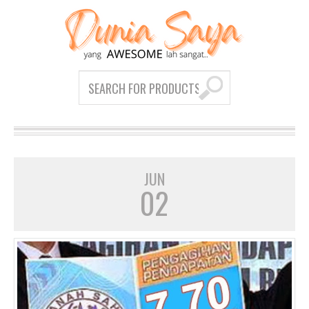
JUN
02