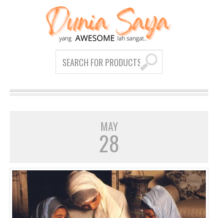
MAY
28