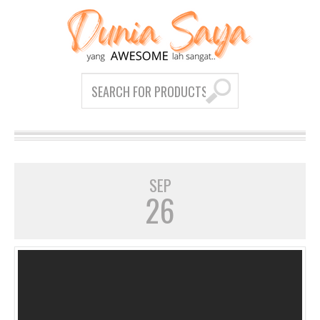
SEP
26