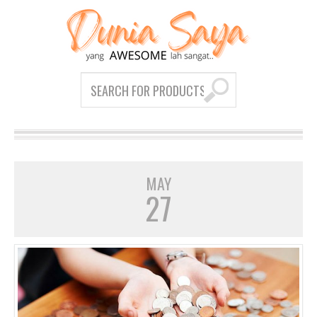
MAY
27