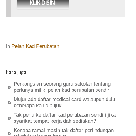
KLIK DISINI
in
Pelan Kad Perubatan
Baca juga :
Perkongsian seorang guru sekolah tentang
perlunya miliki pelan kad perubatan sendiri
Mujur ada daftar medical card walaupun dulu
beberapa kali dipujuk.
Tak perlu ke daftar kad perubatan sendiri jika
syarikat tempat kerja dah sediakan?
Kenapa ramai masih tak daftar perlindungan