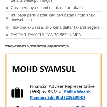
takaful walaupun bagus
Cara bertanya suami untuk daftar takaful
Ibu bapa perlu daftar kad perubatan untuk anak
seawal usia
Tiba-tiba aku rasa, aku kena daftar takaful segera
DAFTAR TAKAFUL TANPA BERJUMPA
Petunjuk itu ada di jalan mereka yang mencarinya.