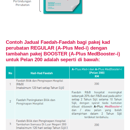
Contoh Jadual Faedah-Faedah bagi pakej kad
perubatan REGULAR (A-Plus Med-i) dengan
tambahan pakej BOOSTER (A-Plus MedBooster-i)
untuk Pelan 200 adalah seperti di bawah: