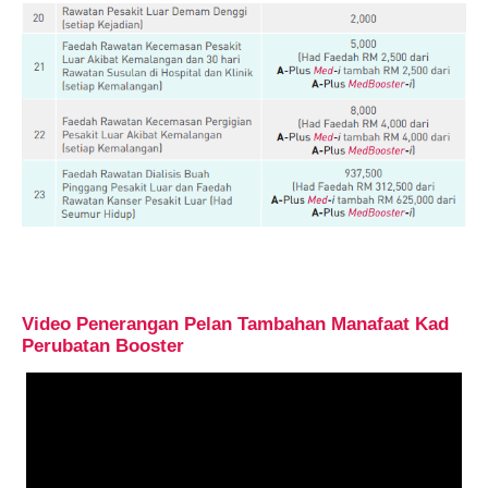
Video Penerangan Pelan Tambahan Manafaat Kad
Perubatan Booster