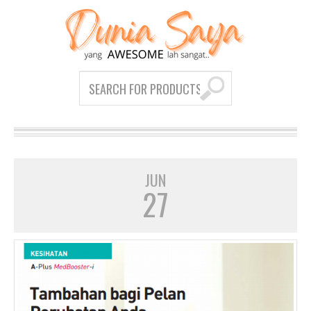
JUN
27