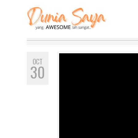
OCT
30