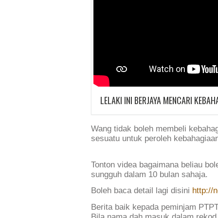
LELAKI INI BERJAYA MENCARI KEBA
Wang tidak boleh membeli kebahag
sesuatu untuk peroleh kebahagiaa
Tonton videa bagaimana beliau bo
sungguh dalam 10 bulan sahaja.
Boleh baca detail lagi disini
http:/
Berita baik kepada peminjam PTPTN
Bila nama dah masuk dalam rekod k