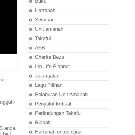
Buku
Hartanah
Seminar
Unit amanah
Takaful
ASB
Cherite Bezs
I’m Life Planner
Jalan-jalan
ki
Lagu Pilihan
Pelaburan Unit Amanah
ungguh-
Penyakit kritikal
Perlindungan Takaful
Riadah
SS anda.
Hartanah untuk dijual
 beli