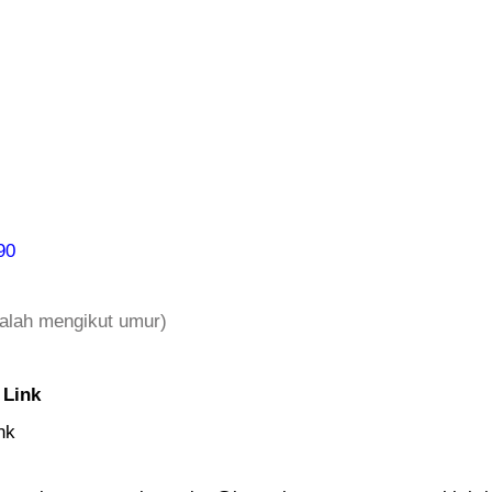
90
alah mengikut umur)
 Link
nk