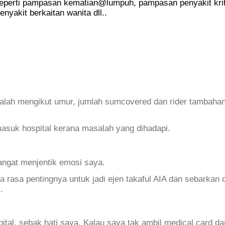
seperti pampasan kematian@lumpuh, pampasan penyakit krit
yakit berkaitan wanita dll..
lah mengikut umur, jumlah sumcovered dan rider tambaha
 masuk hospital kerana masalah yang dihadapi.
angat menjentik emosi saya.
 rasa pentingnya untuk jadi ejen takaful AIA dan sebarkan c
.
spital, sebak hati saya. Kalau saya tak ambil medical card da