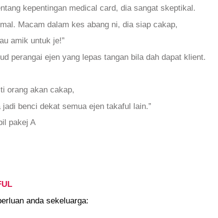
tang kepentingan medical card, dia sangat skeptikal.
ormal. Macam dalam kes abang ni, dia siap cakap,
au amik untuk je!”
d perangai ejen yang lepas tangan bila dah dapat klient.
ti orang akan cakap,
adi benci dekat semua ejen takaful lain.”
bil pakej A
FUL
perluan anda sekeluarga: