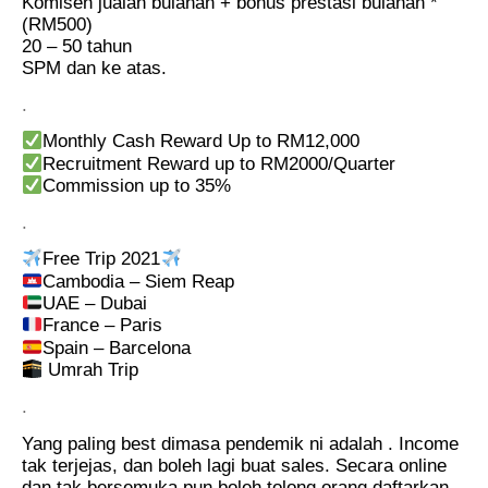
Komisen jualan bulanan + bonus prestasi bulanan *
(RM500)
20 – 50 tahun
SPM dan ke atas.
.
Monthly Cash Reward Up to RM12,000
Recruitment Reward up to RM2000/Quarter
Commission up to 35%
.
Free Trip 2021
Cambodia – Siem Reap
UAE – Dubai
France – Paris
Spain – Barcelona
Umrah Trip
.
Yang paling best dimasa pendemik ni adalah . Income
tak terjejas, dan boleh lagi buat sales. Secara online
dan tak bersemuka pun boleh tolong orang daftarkan