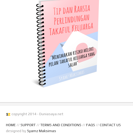
copyright 2014 - Duniasaya.net
HOME
//
SUPPORT
//
TERMS AND CONDITIONS
//
FAQS
//
CONTACT US
designed by
Syamz Maksimas